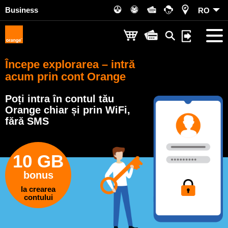
Business
RO
Începe explorarea – intră
acum prin cont Orange
Poți intra în contul tău
Orange chiar și prin WiFi,
fără SMS
10 GB
bonus
la crearea
contului