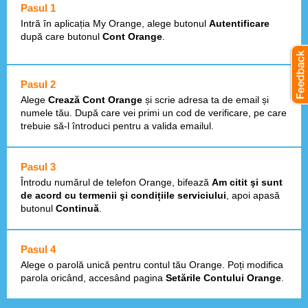
Pasul 1
Intră în aplicația My Orange, alege butonul
Autentificare
după care butonul
Cont Orange
.
Pasul 2
Alege
Crează Cont Orange
și scrie adresa ta de email și
numele tău. După care vei primi un cod de verificare, pe care
trebuie să-l întroduci pentru a valida emailul.
Pasul 3
Întrodu numărul de telefon Orange, bifează
Am citit şi sunt
de acord cu termenii şi condițiile serviciului
, apoi apasă
butonul
Continuă
.
Pasul 4
Alege o parolă unică pentru contul tău Orange. Poți modifica
parola oricând, accesând pagina
Setările Contului Orange
.