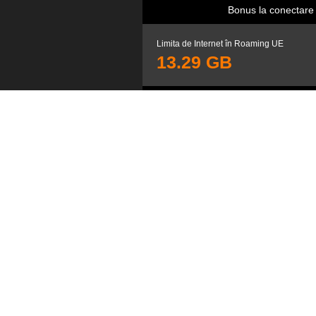
de
Bonus la conectare
la
Limita de Internet în Roaming UE
Or
13.29 GB
Pr
Minute în rețea
nelimitat
Minute/SMS naționale, în MD și în Roami
UE
450
min