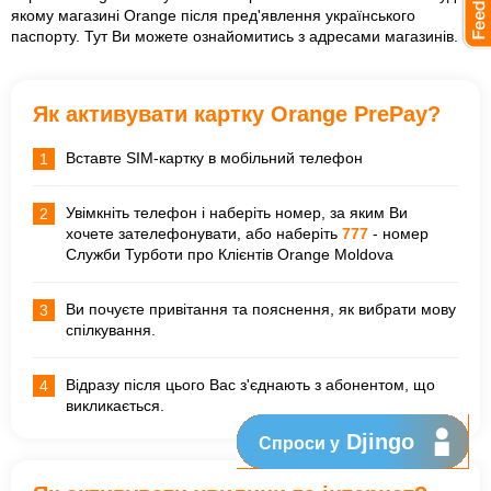
якому
магазині Orange
після пред'явлення українського
паспорту. Тут Ви можете ознайомитись з адресами магазинів.
Як активувати картку Orange РrеРау?
Вставте SIM-картку в мобільний телефон
1
Увімкніть телефон і наберіть номер, за яким Ви
2
хочете зателефонувати, або наберіть
777
- номер
Служби Турботи про Клієнтів Orange Moldova
Ви почуєте привітання та пояснення, як вибрати мову
3
спілкування.
Відразу після цього Вас з'єднають з абонентом, що
4
викликається.
Djingo
Спроси у