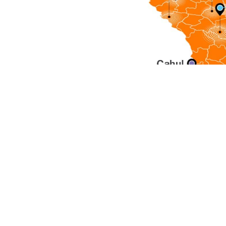
С Orange 5G у тебя весь мир в р
и Создавай без ограничений.
Для всех, кто хочет увидеть, что т
подготовили тестовые зоны 5G в маг
новейшим VR-шлемом смешанной реа
Исследуйте пре