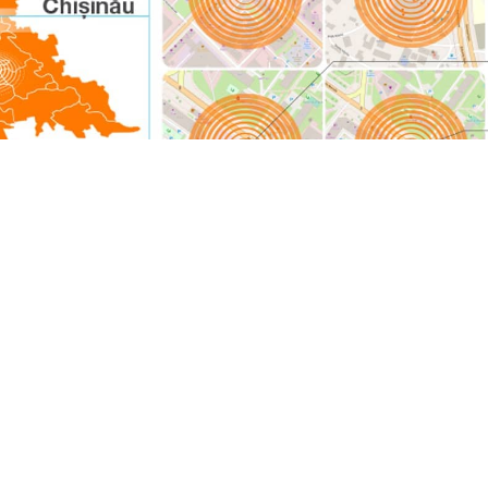
уках – Открывай, Учись, Мечтай, Дерзай, Исследуй, Развивайс
акое 5G, но не имеет совместимого телефона или не является клиен
азинах Orange в Буюканах и в Shopping MallDova. Тестирование бе
льности Meta Quest 3 или доступными смартфонами 5G.
имущества сети
5G