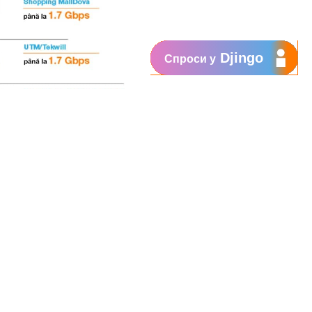
Djingo
Спроси у
я, Защищай, Понимай, Вдохновляй
том Orange Абонемент, мы
сплатно для всех посетителей с