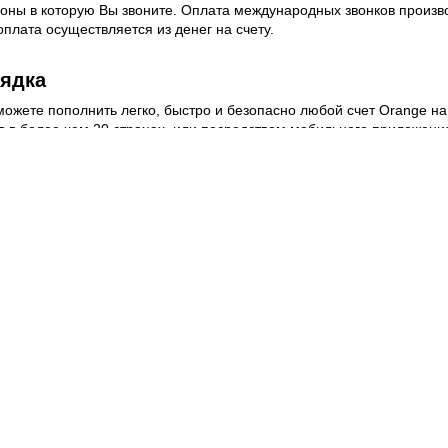
ны в которую Вы звоните. Оплата международных звонков производ
плата осуществляется из денег на счету.
ядка
ожете пополнить легко, быстро и безопасно любой счет Orange н
в в более чем 20 странах, или посредством мобильного приложения,
ых номеров
Веб-сайты
Легальная
информация
my.orange.md
Договорные условия
Онлайн магазин
Необходимые документы
cybersecurity.orange.md
Условия использования
systems.orange.md