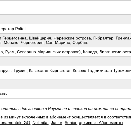
ератор Paltel
и Герцеговина, Швейцария, Фарерские острова, Гибралтар, Гренла
, Монако, Черногория, Сан-Марино, Сербия.
, Гуам, Северных Марианских островов), Канада, Виргинские ост
арусь, Грузия, Казахстан Кыргызстан Косово Таджикистан Туркмени
вязь
тельны для звонков в Роуминге и звонков на номера со специа
 из минут включенных в абонемент осуществляется в соответстви
bonamentele GO
,
Nelimitat
,
Junior
,
Senior
,
архивные Абонементы
.