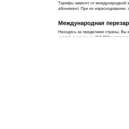
Тарифы зависят от международной зо
абонемент. При их израсходовании, о
Международная перезар
Находясь за пределами страны, Вы м
картой, в одном из 450 000 магазино
Международный формат телефонн
Полезное
Об Orange Moldova
ISO
Код этики
Карьера