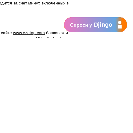
ится за счет минут, включенных в
Djingo
Спроси у
а сайте
www.ezetop.com
банковской
 доступного для iOS и Android.
Поддержка
My Orange
Помощь
New
Orange Chat
Orange Service