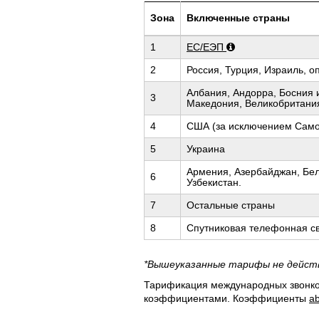
Зона
Включенные страны
1
ЕС/ЕЭП
2
Россия, Турция, Израиль, оп
Албания, Андорра, Босния 
3
Македония, Великобритания
4
США (за исключением Самоа
5
Украина
Армения, Азербайджан, Бел
6
Узбекистан.
7
Остальные страны
8
Спутниковая телефонная с
*Вышеуказанные тарифы не действи
Тарификация международных звонков
коэффициентами. Коэффициенты
a