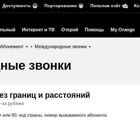
Доступность
Портирование
Пополни счёт
Ко
льный
Интернет и ТВ
Открой
Помощь
My Orange
Абонемент
Международные звонки
ные звонки
ез границ и расcтояний
-за рубежа
+
или
0
0
, код страны, номер вызываемого абонента.