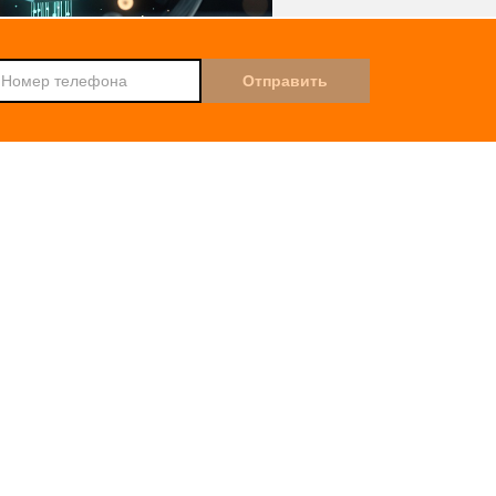
Djingo
Спроси у
нёрства