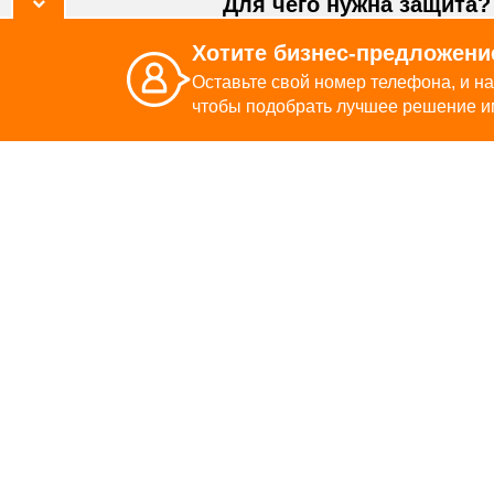
Для чего нужна защита?
Хотите бизнес-предложени
73% компаний Молдовы пострад
год
Оставьте свой номер телефона, и на
чтобы подобрать лучшее решение и
средний размер ущерба от кибе
составляет 25 000 евро
60% компаний, пострадавших от
деятельность в ближайшие 6 м
Сертиф