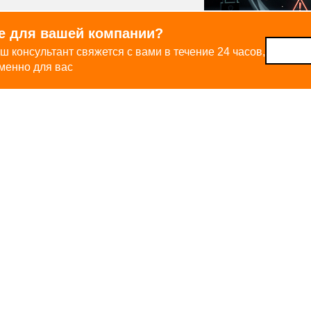
е для вашей компании?
али от кибератак только за последний
ш консультант свяжется с вами в течение 24 часов,
менно для вас
ратаки для малого и среднего бизнеса
 таких атак, прекращают свою
есяцев
Протестируй бесплатно
Оставить заявку
икация, аккредитация и парт