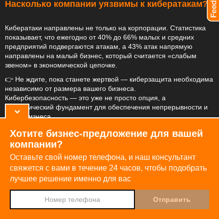
Насколько компании уязвимы к кибератакам?
Кибератаки направлены не только на корпорации. Статистика
показывает, что ежегодно от 40% до 66% малых и средних
предприятий подвергаются атакам, а 43% атак напрямую
направлены на малый бизнес, который считается «слабым
звеном» в экономической цепочке.
👉 Не ждите, пока станете жертвой — киберзащита необходима
независимо от размера вашего бизнеса.
Кибербезопасность — это уже не просто опция, а
стратегический фундамент для обеспечения непрерывности и
роста бизнеса.
Orange Moldova предлагает комплексное портфолио решений,
Хотите бизнес-предложение для вашей
способное защитить вашу организацию от современных
компании?
цифровых угроз.
Оставьте свой номер телефона, и наш консультант
Подробнее об Решениях здесь
свяжется с вами в течение 24 часов,
чтобы подобрать
лучшее решение именно для вас
Djingo
Спроси у