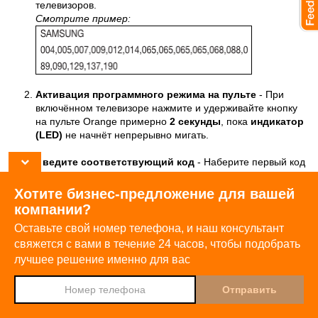
телевизоров.
Смотрите пример:
Активация программного режима на пульте
- При
включённом телевизоре нажмите и удерживайте кнопку
на пульте Orange примерно
2 секунды
, пока
индикатор
(LED)
не начнёт непрерывно мигать.
Введите соответствующий код
- Наберите первый код
из списка (например, 004). Если код введён правильно,
индикатор автоматически погаснет
.
Хотите бизнес-предложение для вашей
компании?
Проверьте работу пульта
- Нажмите любую кнопку,
Оставьте свой номер телефона, и наш консультант
например
Громкость +
или
Канал +
, чтобы убедиться,
Djingo
что телевизор реагирует.
свяжется с вами в течение 24 часов,
чтобы подобрать
Спроси у
Если телевизор
реагирует
– настройка прошла успешно
лучшее решение именно для вас
Если
не реагирует
, повторите шаги с пункта 2,
используя следующий код из списка.
Были ли сведения
Да
Нет
полезными?