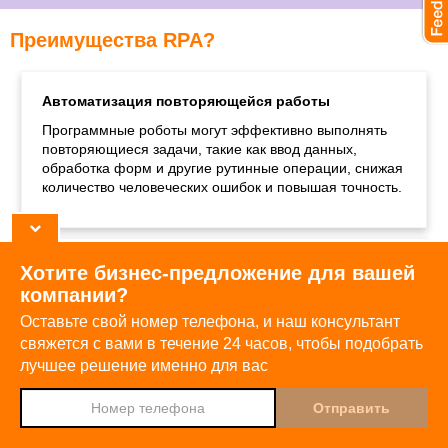
Преимущества RPA?
Автоматизация повторяющейся работы
Программные роботы могут эффективно выполнять
повторяющиеся задачи, такие как ввод данных,
обработка форм и другие рутинные операции, снижая
количество человеческих ошибок и повышая точность.
Соединяет системы между собой
Хотите бизнес-предложение для вашей
компании?
Интеграция RPA обеспечивает бесперебойный обмен
данными между различными платформами,
Оставьте свой номер телефона, и наш консультант
подразделениями или географическими точками,
свяжется с вами в течение 24 часов,
чтобы подобрать
сокращая необходимость ручного ввода информации
лучшее решение именно для вас
и повышая операционную эффективность.
Djingo
Спроси у