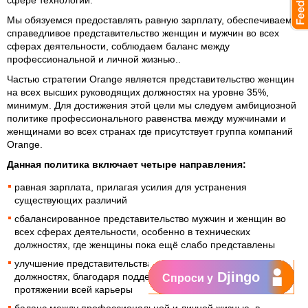
сфере технологий.
Мы обязуемся предоставлять равную зарплату, обеспечиваем
справедливое представительство женщин и мужчин во всех
сферах деятельности, соблюдаем баланс между
профессиональной и личной жизнью..
Частью стратегии Orange является представительство женщин
на всех высших руководящих должностях на уровне 35%,
минимум. Для достижения этой цели мы следуем амбициозной
политике профессионального равенства между мужчинами и
женщинами во всех странах где присутствует группа компаний
Orange.
Данная политика включает четыре направления:
равная зарплата, прилагая усилия для устранения
существующих различий
сбалансированное представительство мужчин и женщин во
всех сферах деятельности, особенно в технических
должностях, где женщины пока ещё слабо представлены
улучшение представительства женщин на руководящих
Djingo
должностях, благодаря поддержке талантливых женщин на
Спроси у
протяжении всей карьеры