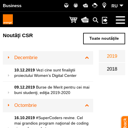
Business
RU
Noutăţi CSR
Toate noutăţile
2019
Decembrie
Noiembrie
2018
10.12.2019
Vezi cine sunt finaliştii
Octombrie
proiectului Women’s Digital Center
Mai
09.12.2019
Burse de Merit pentru cei mai
buni studenţi, ediţia 2019-2020
Ianuarie
Octombrie
16.10.2019
#SuperCoders revine. Cel
mai grandios program naţional de coding