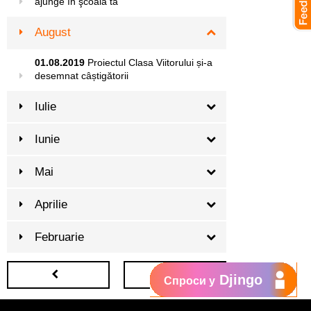
ajunge în şcoala ta
August
01.08.2019
Proiectul Clasa Viitorului și-a
desemnat câștigătorii
Iulie
Iunie
Mai
Aprilie
Februarie
Djingo
Спроси у