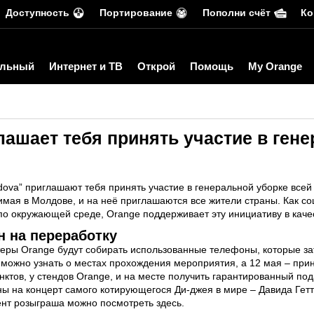
Доступность
Портирование
Пополни счёт
Ко
льный
Интернет и ТВ
Открой
Помощь
My Orange
лашает тебя принять участие в ген
oldova” приглашают тебя принять участие в генеральной уборке все
димая в Молдове, и на неё приглашаются все жители страны. Как со
 окружающей среде, Orange поддерживает эту инициативу в каче
 на переработку
теры Orange будут собирать использованные телефоны, которые за
d/ можно узнать о местах прохождения мероприятия, а 12 мая – пр
нктов, у стендов Orange, и на месте получить гарантированный под
ы на концерт самого котирующегося Ди-джея в мире – Давида Гетта
нт розыграша можно посмотреть здесь
.