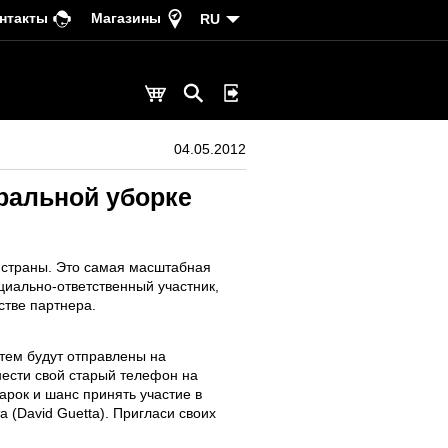
нтакты
Магазины
RU
04.05.2012
еральной уборке
й страны. Это самая масштабная
циально-ответственный участник,
стве партнера.
тем будут отправлены на
инести свой старый телефон на
арок и шанс принять участие в
 (David Guetta). Пригласи своих