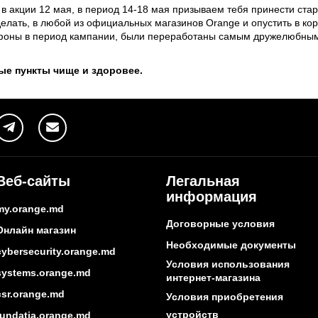
 в акции 12 мая, в период 14-18 мая призываем тебя принести ста
делать, в любой из официальных магазинов Orange и опустить в ко
ефоны в период кампании, были переработаны самым дружелюбным
ые пункты чище и здоровее.
Веб-сайты
Легальная
информация
my.orange.md
Договорные условия
Онлайн магазин
Необходимые документы
cybersecurity.orange.md
Условия использования
systems.orange.md
интернет-магазина
csr.orange.md
Условия приобретения
устройств
fundatia.orange.md