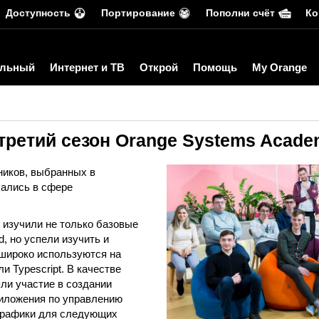
Доступность
Портирование
Пополни счёт
Ко
льный
Интернет и ТВ
Открой
Помощь
My Orange
третий сезон Orange Systems Acad
ников, выбранных в
чались в сфере
и изучили не только базовые
d, но успели изучить и
 широко используются на
ли Typescript. В качестве
ли участие в создании
риложения по управлению
графики для следующих