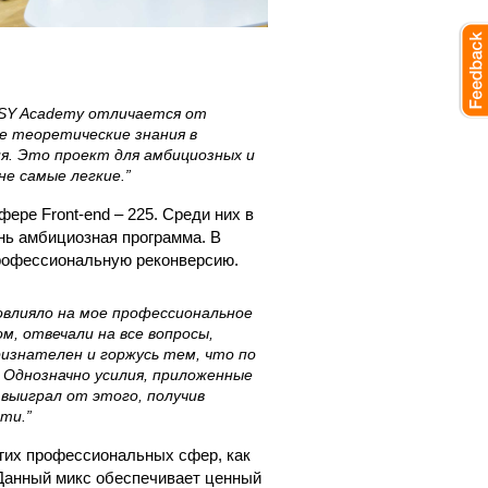
OSY Academy отличается от
е теоретические знания в
я. Это проект для амбициозных и
е самые легкие.”
ере Front-end – 225. Среди них в
нь амбициозная программа. В
профессиональную реконверсию.
повлияло на мое профессиональное
, отвечали на все вопросы,
изнателен и горжусь тем, что по
 Однозначно усилия, приложенные
 выиграл от этого, получив
ти.”
угих профессиональных сфер, как
 Данный микс обеспечивает ценный