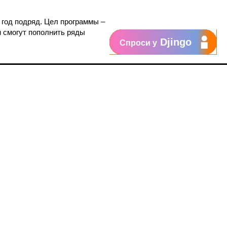
 год подряд. Цел программы –
м смогут пополнить ряды
Djingo
Спроси у
Поддержка
My Orange
Помощь
New
Orange Chat
Orange Service
Образцы заявлений
Как подать жалобу