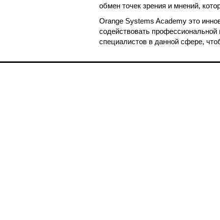
обмен точек зрения и мнений, кото
Orange Systems Academy это иннов
содействовать профессиональной п
специалистов в данной сфере, что
Полезное
Об Orange Moldova
ISO
Код этики
Карьера
Магазины
Мобильный магазин Orange