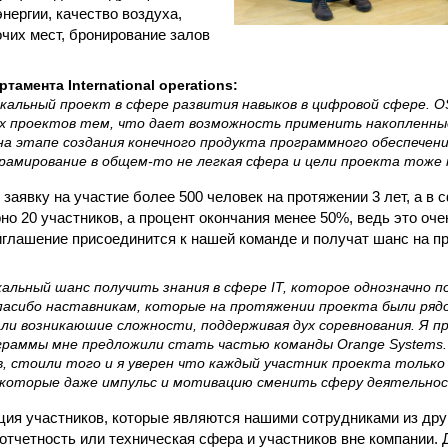
нергии, качество воздуха,
очих мест, бронирование залов
амента International operations:
икальный проект в сфере развития навыков в цифровой сфере. 
х проектов тем, что дает возможность применить накопленны
а этапе создания конечного продукта программного обеспечени
рамирование в общем-то не легкая сфера и цели проекта тоже н
аявку на участие более 500 человек на протяжении 3 лет, а в сф
о 20 участников, а процент окончания менее 50%, ведь это оче
иглашение присоединится к нашей команде и получат шанс на 
кальный шанс получить знания в сфере IT, которое однозначно 
пасибо наставникам, которые на протяжении проекта были рядом
и возникаюшие сложности, поддерживая дух соревнования. Я пр
граммы мне предложили стать частью команды Orange Systems.
в, стоили того и я уверен что каждый участник проекта только
некоторые даже импульс и мотивацию сменить сферу деятельнос
ция участников, которые являются нашими сотрудниками из др
 отчетность или техническая сфера и участников вне компании.