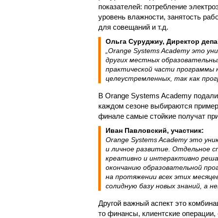
показателей: потребление электроэ
уровень влажности, занятость раб
для совещаний и т.д.
Ольга Суруджиу, Директор департ
„Orange Systems Academy это ун
других местных образовательны
практической части программы н
целеустремленных, так как прог
В Orange Systems Academy подали з
каждом сезоне выбираются примерн
финале самые стойкие получат пр
Иван Павловский, участник:
Orange Systems Academy это уни
и личное развитие. Отдельное с
креативно и интерактивно решал
окончанию образовательной про
на протяжении всех этих месяце
солидную базу новых знаний, а 
Другой важный аспект это комбина
то финансы, клиентские операции,