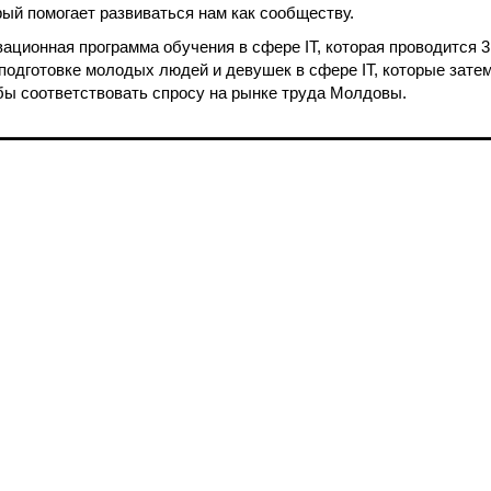
рый помогает развиваться нам как сообществу.
ационная программа обучения в сфере IT, которая проводится 3
одготовке молодых людей и девушек в сфере IT, которые зате
бы соответствовать спросу на рынке труда Молдовы.
Веб-сайты
Легальная
информация
my.orange.md
Договорные условия
Онлайн магазин
Необходимые документы
cybersecurity.orange.md
Условия использования
systems.orange.md
интернет-магазина
csr.orange.md
Условия приобретения
устройств
fundatia.orange.md