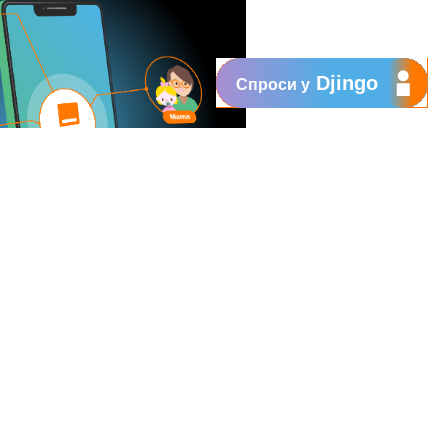
Djingo
Спроси у