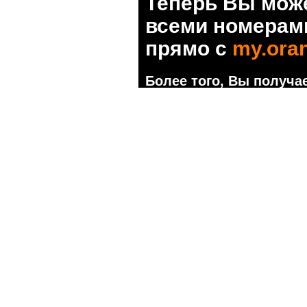
Теперь Вы мож
всеми номерами
прямо с
my.ora
Более того, Вы получае
успешном создании акк
Подробнее