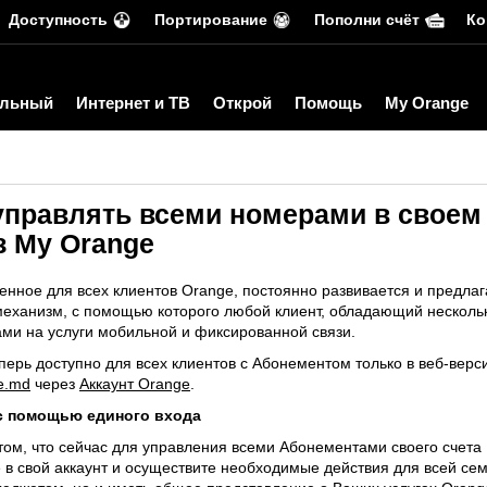
Доступность
Портирование
Пополни счёт
Ко
льный
Интернет и ТВ
Открой
Помощь
My Orange
управлять всеми номерами в своем 
з My Orange
енное для всех клиентов Orange, постоянно развивается и предла
механизм, с помощью которого любой клиент, обладающий несколь
ми на услуги мобильной и фиксированной связи.
рь доступно для всех клиентов с Абонементом только в веб-верс
e.md
через
Аккаунт Orange
.
с помощью единого входа
ом, что сейчас для управления всеми Абонементами своего счета 
 в свой аккаунт и осуществите необходимые действия для всей сем