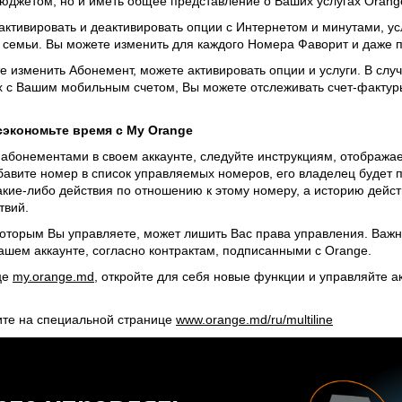
юджетом, но и иметь общее представление о Ваших услугах Orang
ктивировать и деактивировать опции с Интернетом и минутами, ус
а семьи. Вы можете изменить для каждого Номера Фаворит и даже 
е изменить Абонемент, можете активировать опции и услуги. В сл
ых с Вашим мобильным счетом, Вы можете отслеживать счет-фактур
сэкономьте время с My Orange
 абонементами в своем аккаунте, следуйте инструкциям, отображ
обавите номер в список управляемых номеров, его владелец будет
какие-либо действия по отношению к этому номеру, а историю дейст
твий.
оторым Вы управляете, может лишить Вас права управления. Важн
ашем аккаунте, согласно контрактам, подписанными с Orange.
це
my.orange.md
, откройте для себя новые функции и управляйте а
ите на специальной странице
www.orange.md/ru/multiline