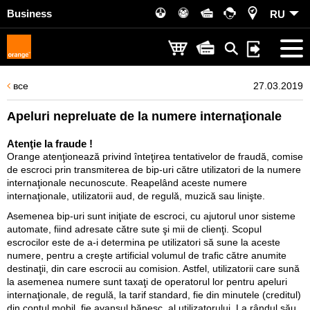
Business
RU
все
27.03.2019
Apeluri nepreluate de la numere internaţionale
Atenţie la fraude !
Orange atenţionează privind înteţirea tentativelor de fraudă, comise
de escroci prin transmiterea de bip-uri către utilizatori de la numere
internaţionale necunoscute. Reapelând aceste numere
internaţionale, utilizatorii aud, de regulă, muzică sau linişte.
Asemenea bip-uri sunt iniţiate de escroci, cu ajutorul unor sisteme
automate, fiind adresate către sute şi mii de clienţi. Scopul
escrocilor este de a-i determina pe utilizatori să sune la aceste
numere, pentru a creşte artificial volumul de trafic către anumite
destinaţii, din care escrocii au comision. Astfel, utilizatorii care sună
la asemenea numere sunt taxaţi de operatorul lor pentru apeluri
internaţionale, de regulă, la tarif standard, fie din minutele (creditul)
din contul mobil, fie avansul bănesc, al utilizatorului. La rândul său,