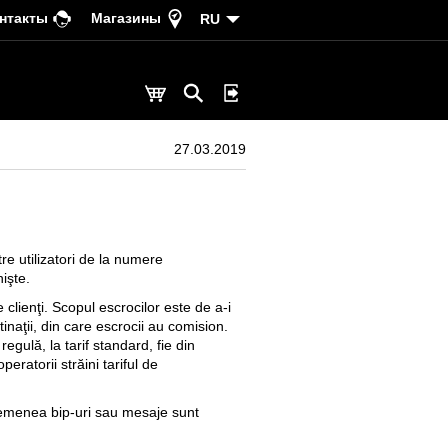
нтакты
Магазины
RU
27.03.2019
re utilizatori de la numere
işte.
clienţi. Scopul escrocilor este de a-i
inaţii, din care escrocii au comision.
egulă, la tarif standard, fie din
eratorii străini tariful de
asemenea bip-uri sau mesaje sunt