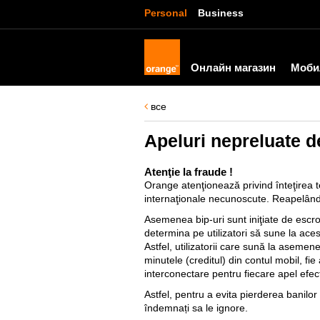
Personal
Business
Онлайн магазин
Моби
все
Apeluri nepreluate d
Atenţie la fraude !
Orange atenţionează privind înteţirea t
internaţionale necunoscute. Reapelând a
Asemenea bip-uri sunt iniţiate de escroc
determina pe utilizatori să sune la aces
Astfel, utilizatorii care sună la asemen
minutele (creditul) din contul mobil, fie
interconectare pentru fiecare apel efec
Astfel, pentru a evita pierderea banilo
îndemnați sa le ignore.