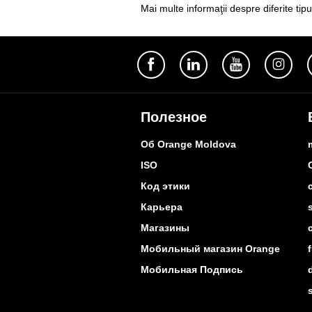
Mai multe informaţii despre diferite tipu
Полезное
Об Orange Moldova
ISO
Код этики
Карьера
Магазины
Мобильный магазин Orange
Мобильная Подпись