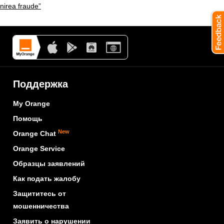
nirea fraude”
Поддержка
My Orange
Помощь
New
Orange Chat
Orange Service
Образцы заявлений
Как подать жалобу
Защититесь от
мошенничества
Заявить о нарушении