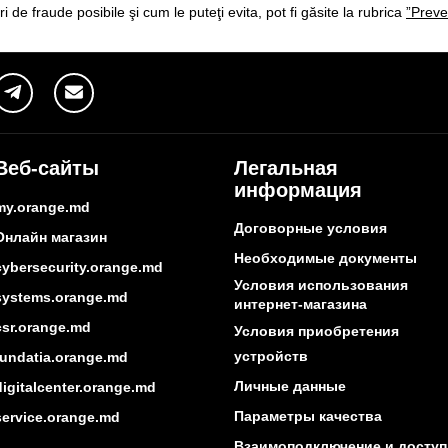
ri de fraude posibile şi cum le puteţi evita, pot fi găsite la rubrica
”Preve
Веб-сайты
Легальная
информация
my.orange.md
Договорные условия
Онлайн магазин
Необходимые документы
cybersecurity.orange.md
Условия использования
systems.orange.md
интернет-магазина
csr.orange.md
Условия приобретения
устройств
fundatia.orange.md
Личные данные
digitalcenter.orange.md
Параметры качества
service.orange.md
Взаимоподключение и доступ