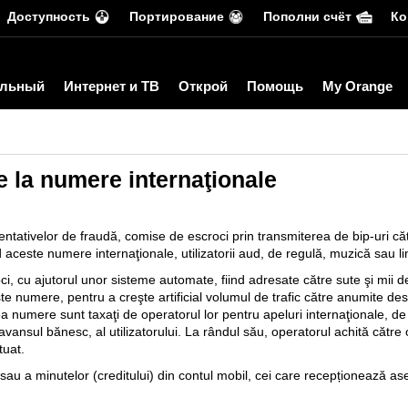
Доступность
Портирование
Пополни счёт
Ко
льный
Интернет и ТВ
Открой
Помощь
My Orange
e la numere internaţionale
entativelor de fraudă, comise de escroci prin transmiterea de bip-uri căt
ceste numere internaţionale, utilizatorii aud, de regulă, muzică sau lin
i, cu ajutorul unor sisteme automate, fiind adresate către sute şi mii de 
te numere, pentru a creşte artificial volumul de trafic către anumite dest
ea numere sunt taxaţi de operatorul lor pentru apeluri internaţionale, de r
 avansul bănesc, al utilizatorului. La rândul său, operatorul achită către op
tuat.
r sau a minutelor (creditului) din contul mobil, cei care recepționează 