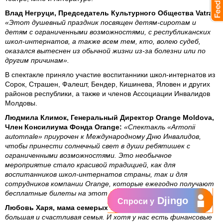
Влад Негруци, Председатель Культурного Общества Vatra:
«Этот душевный праздник посвящен детям-сиротам и
детям с ограниченными возможностями, с республиканских
школ-интернатов, а также всем тем, кто, волею судеб,
оказался вытеснен из обычной жизни из-за болезни или по
другим причинам».
В спектакле приняло участие воспитанники школ-интернатов из
Сорок, Страшен, Фалешт, Бендер, Кишинева, Яловен и других
районов республики, а также и членов Ассоциации Инвалидов
Молдовы.
Людмила Климок, Генеральный Директор Orange Moldova,
Член Консилиума Фонда Orange:
«Спектакль «Armonii
automnale» приурочен к Международному Дню Инвалидов,
чтобы принести солнечный свет в души ребятишек с
ограниченными возможностями. Это необычное
мероприятие стало красивой традицией, как для
воспитанников школ-интернатов страны, так и для
сотрудников компании Orange, которые ежегодно получают
бесплатные билеты на этот великолепный спектакль».
Djingo
Спроси у
Любовь Харя, мама семерых приемных детей:
«У нас
большая и счастливая семья. И хотя у нас есть финансовые