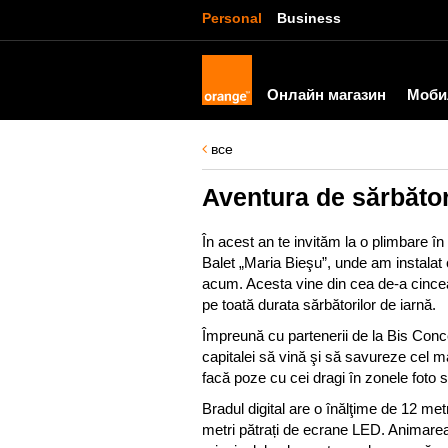
Personal
Business
Онлайн магазин
Моби
все
Aventura de sărbăto
În acest an te invităm la o plimbare în
Balet „Maria Bieşu”, unde am instalat
acum. Acesta vine din cea de-a cince
pe toată durata sărbătorilor de iarnă.
Împreună cu partenerii de la Bis Concer
capitalei să vină şi să savureze cel 
facă poze cu cei dragi în zonele foto 
Bradul digital are o înălţime de 12 met
metri pătrați de ecrane LED. Animarea 