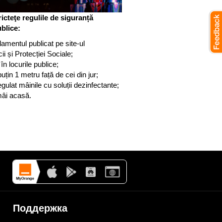
icteţe regulile de siguranță
blice:
amentul publicat pe site-ul
ii și Protecției Sociale;
n locurile publice;
țin 1 metru față de cei din jur;
ulat mâinile cu soluții dezinfectante;
mâi acasă.
Поддержка