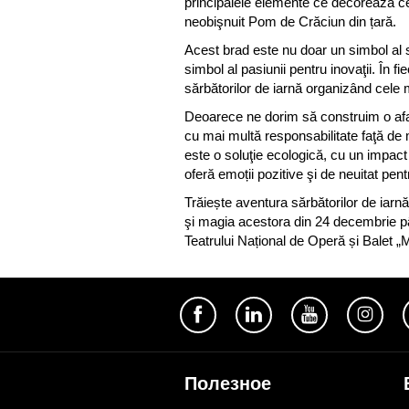
principalele elemente ce decorează cel 
neobişnuit Pom de Crăciun din țară.
Acest brad este nu doar un simbol al să
simbol al pasiunii pentru inovaţii. În 
sărbătorilor de iarnă organizând cele 
Deoarece ne dorim să construim o afa
cu mai multă responsabilitate faţă de 
este o soluţie ecologică, cu un impac
oferă emoții pozitive şi de neuitat pentru
Trăiește aventura sărbătorilor de iarnă 
şi magia acestora din 24 decembrie p
Teatrului Național de Operă și Balet „
Полезное