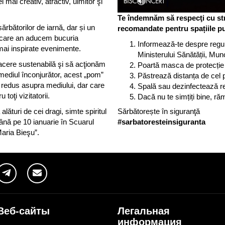
mai creativ, atractiv, uimitor şi
Te îndemnăm să respecţi cu str
rbătorilor de iarnă, dar și un
recomandate pentru spațiile pu
fiecare an aducem bucuria
Informează-te despre regul
mai inspirate evenimente.
Ministerului Sănătății, Munc
cere sustenabilă şi să acţionăm
Poartă masca de protecție î
mediul înconjurător, acest „pom”
Păstrează distanța de cel pu
t redus asupra mediului, dar care
Spală sau dezinfectează reg
 toţi vizitatorii.
Dacă nu te simțiți bine, ră
Sărbătorește în siguranţă
alături de cei dragi, simte spiritul
#sarbatoresteinsiguranta
ână pe 10 ianuarie în Scuarul
Maria Bieşu”.
Веб-сайты
Легальная
информация