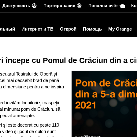
Доступность
Портирование
Пополни счёт
Ко
льный
Интернет и ТВ
Открой
Помощь
My Orange
ri începe cu Pomul de Crăciun din a 
 scuarul Teatrului de Operă şi
 cel mai deosebit brad de până
a dimensiune pentru a ne inspira
t invităm locuitorii şi oaspeţii
mai minunat pom de Crăciun, să
special amenajate.
ri şi este decorat cu peste 110
video şi jocul de culori sunt