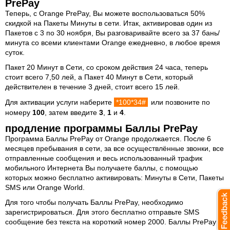
PrePay
Теперь, с Orange PrePay, Вы можете воспользоваться 50%
скидкой на Пакеты Минуты в сети. Итак, активировав один из
Пакетов c 3 по 30 ноября, Вы разговаривайте всего за 37 бань/
минута со всеми клиентами Orange ежедневно, в любое время
суток.
Пакет 20 Минут в Сети, со сроком действия 24 часа, теперь
стоит всего 7,50 лей, а Пакет 40 Минут в Сети, который
действителен в течение 3 дней, стоит всего 15 лей.
Для активации услуги наберите
*100*34#
или позвоните по
номеру
100
, затем введите
3
,
1
и
4
.
продление программы Баллы PrePay
Программа Баллы PrePay от Orange продолжается. После 6
месяцев пребывания в сети, за все осуществлённые звонки, все
отправленные сообщения и весь использованный трафик
мобильного Интернета Вы получаете баллы, с помощью
которых можно бесплатно активировать: Минуты в Сети, Пакеты
SMS или Orange World.
Для того чтобы получать Баллы PrePay, необходимо
зарегистрироваться. Для этого бесплатно отправьте SMS
сообщение без текста на короткий номер 2000. Баллы PrePay