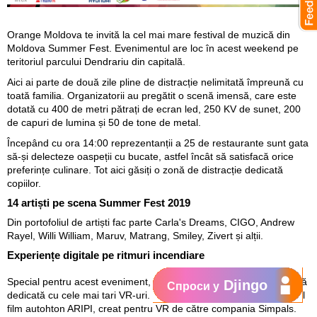
Orange Moldova te invită la cel mai mare festival de muzică din
Moldova Summer Fest. Evenimentul are loc în acest weekend pe
teritoriul parcului Dendrariu din capitală.
Aici ai parte de două zile pline de distracție nelimitată împreună cu
toată familia. Organizatorii au pregătit o scenă imensă, care este
dotată cu 400 de metri pătrați de ecran led, 250 KV de sunet, 200
de capuri de lumina și 50 de tone de metal.
Începând cu ora 14:00 reprezentanții a 25 de restaurante sunt gata
să-și delecteze oaspeții cu bucate, astfel încât să satisfacă orice
preferințe culinare. Tot aici găsiți o zonă de distracție dedicată
copiilor.
14 artiști pe scena Summer Fest 2019
Din portofoliul de artiști fac parte Carla's Dreams, CIGO, Andrew
Rayel, Willi William, Maruv, Matrang, Smiley, Zivert și alții.
Experiențe digitale pe ritmuri incendiare
Special pentru acest eveniment, Orange Moldova a pregătit o zonă
Djingo
Спроси у
dedicată cu cele mai tari VR-uri. Tot aici - gratuit poți să vezi primul
film autohton ARIPI, creat pentru VR de către compania Simpals.