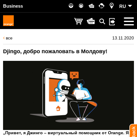
Business
RU
все
13.11.2020
Djingo, добро пожаловать в Молдову!
„Привет, я Джинго – виртуальный помощник от Orange. Я