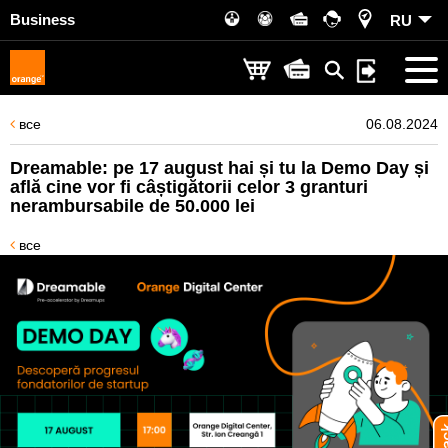
Business
RU
все
06.08.2024
Dreamable: pe 17 august hai și tu la Demo Day și
află cine vor fi câștigătorii celor 3 granturi
nerambursabile de 50.000 lei
все