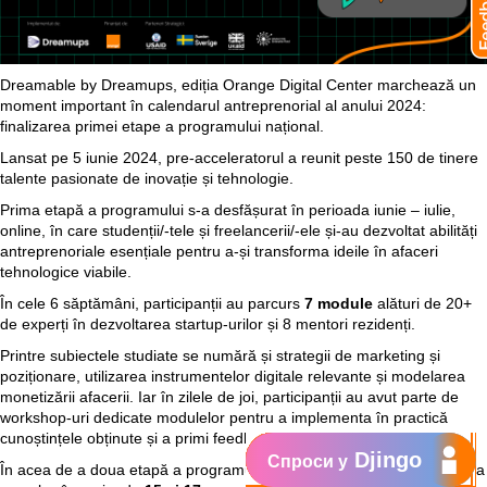
Dreamable by Dreamups, ediția Orange Digital Center marchează un
moment important în calendarul antreprenorial al anului 2024:
finalizarea primei etape a programului național.
Lansat pe 5 iunie 2024, pre-acceleratorul a reunit peste 150 de tinere
talente pasionate de inovație și tehnologie.
Prima etapă a programului s-a desfășurat în perioada iunie – iulie,
online, în care studenții/-tele și freelancerii/-ele și-au dezvoltat abilități
antreprenoriale esențiale pentru a-și transforma ideile în afaceri
tehnologice viabile.
În cele 6 săptămâni, participanții au parcurs
7 module
alături de 20+
de experți în dezvoltarea startup-urilor și 8 mentori rezidenți.
Printre subiectele studiate se numără și strategii de marketing și
poziționare, utilizarea instrumentelor digitale relevante și modelarea
monetizării afacerii. Iar în zilele de joi, participanții au avut parte de
workshop-uri dedicate modulelor pentru a implementa în practică
cunoștințele obținute și a primi feedback de la mentorii rezidenți.
Djingo
Спроси у
În acea de a doua etapă a programului,
Bootcamp-ul offline
, care va