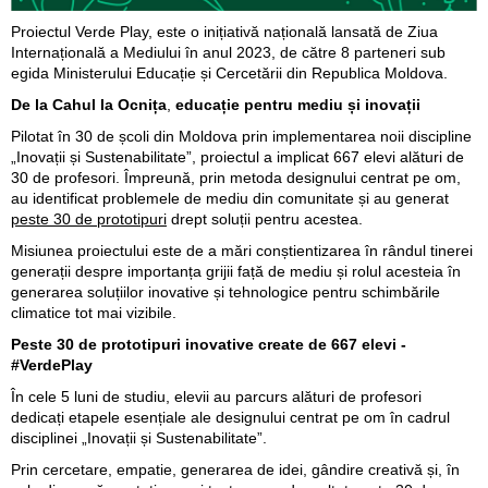
Proiectul Verde Play, este o inițiativă națională lansată de Ziua
Internațională a Mediului în anul 2023, de către 8 parteneri sub
egida Ministerului Educație și Cercetării din Republica Moldova.
De la Cahul la Ocnița
,
educație pentru mediu și inovații
Pilotat în 30 de școli din Moldova prin implementarea noii discipline
„Inovații și Sustenabilitate”, proiectul a implicat 667 elevi alături de
30 de profesori. Împreună, prin metoda designului centrat pe om,
au identificat problemele de mediu din comunitate și au generat
peste 30 de prototipuri
drept soluții pentru acestea.
Misiunea proiectului este de a mări conștientizarea în rândul tinerei
generații despre importanța grijii față de mediu și rolul acesteia în
generarea soluțiilor inovative și tehnologice pentru schimbările
climatice tot mai vizibile.
Peste 30 de prototipuri inovative create de 667 elevi -
#VerdePlay
În cele 5 luni de studiu, elevii au parcurs alături de profesori
dedicați etapele esențiale ale designului centrat pe om în cadrul
disciplinei „Inovații și Sustenabilitate”.
Prin cercetare, empatie, generarea de idei, gândire creativă și, în