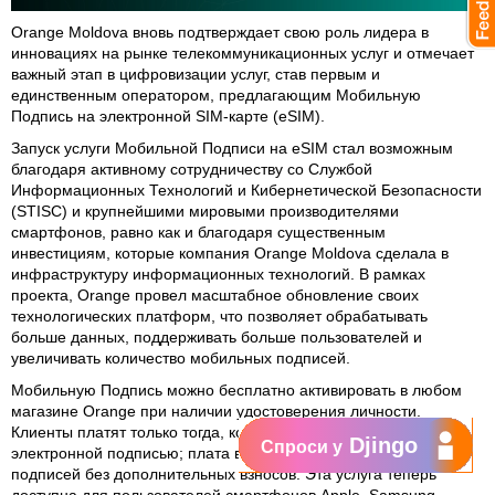
Orange Moldova вновь подтверждает свою роль лидера в
инновациях на рынке телекоммуникационных услуг и отмечает
важный этап в цифровизации услуг, став первым и
единственным оператором, предлагающим Мобильную
Подпись на электронной SIM-карте (eSIM).
Запуск услуги Мобильной Подписи на eSIM стал возможным
благодаря активному сотрудничеству со Службой
Информационных Технологий и Кибернетической Безопасности
(STISC) и крупнейшими мировыми производителями
смартфонов, равно как и благодаря существенным
инвестициям, которые компания Orange Moldova сделала в
инфраструктуру информационных технологий. В рамках
проекта, Orange провел масштабное обновление своих
технологических платформ, что позволяет обрабатывать
больше данных, поддерживать больше пользователей и
увеличивать количество мобильных подписей.
Мобильную Подпись можно бесплатно активировать в любом
магазине Orange при наличии удостоверения личности.
Клиенты платят только тогда, когда подписывают что-то
Djingo
Спроси у
электронной подписью; плата взимается за количество
подписей без дополнительных взносов. Эта услуга теперь
доступна для пользователей смартфонов Apple, Samsung,