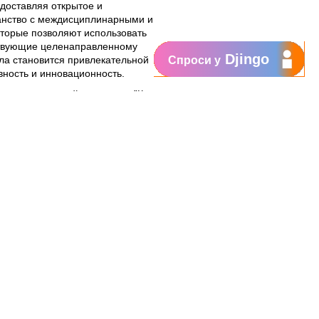
едоставляя открытое и
анство с междисциплинарными и
торые позволяют использовать
ствующие целенаправленному
Djingo
ла становится привлекательной
Спроси у
ность и инновационность.
н из основателей концепции ”Класс
а. Проект был запущен в 2017 году
еспублики Молдова и при поддержке
звитию, Проекта
ы, финансируемого USAID,
кобритании и Фондом Orange
Будущего” был распространен в 42
В целом доступ к новым
ехнологиям и методам
8.000 педагогов и учеников.
овательных учреждений со всей
ал Национальный Центр Цифровых
с Будущего” (CNIDE), созданный при
он Крянгэ”. Его миссия –
нейшей непрерывной подготовки
ении современных педагогических