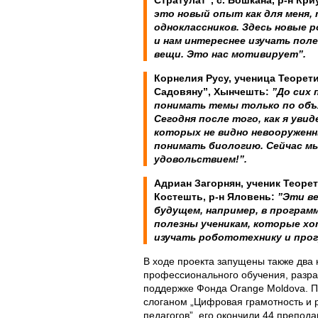
Стратулат”, с. Бошкана, р-н Кр
это новый опыт как для меня, 
одноклассников. Здесь новые 
и нам интереснее изучать пол
вещи. Это нас мотивирует
”.
Корнелия Русу, ученица Теорет
Садовяну”, Хынчешть:
”До сих 
понимать темы только по объ
Сегодня после того, как я уви
которых не видно невооруженн
понимать биологию. Сейчас мы
удовольствием!”
.
Адриан Загорнян, ученик Теорет
Костешть, р-н Яловень:
”Эти
в
будущем, например, в програм
полезны ученикам, которые х
изучать робототехнику и про
В ходе проекта запущены также два
профессионального обучения, разр
поддержке Фонда Orange Moldova. П
слоганом „Цифровая грамотность и 
педагогов”, его окончили 44 препод