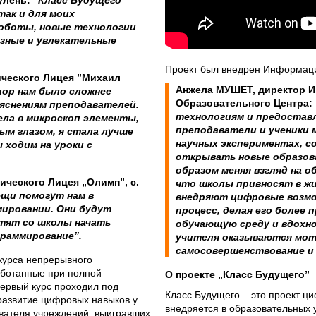
иулень:
”
Класс Будущего
так и для моих
роботы, новые технологии
езные и увлекательные
Проект был внедрен Информац
ического Лицея ”Михаил
Анжела МУШЕТ, директор
И
пор нам было сложнее
Oбразовательного Центра
:
яснениям преподавателей.
технологиям и предостав
дела в микроскоп элементы,
преподаватели и ученики 
ым глазом, я стала лучше
научных экспериментах
, 
 ходим на уроки с
открывать новые образов
образом меняя взгляд на о
ического Лицея „Олимп”, с.
что школы привносят в жи
ещи помогут нам в
внедряют цифровые возмо
мировании. Они будут
процесс, делая его более 
отят со школы начать
обучающую среду и вдохн
граммирование
”.
учителя оказываются мот
самосовершенствование и 
 курса непрерывного
аботанные при полной
О проекте „Класс Будущего”
ервый курс проходил под
Класс Будущего – это проект ц
развитие цифровых навыков у
внедряется в образовательных
авателя учреждений, выигравших