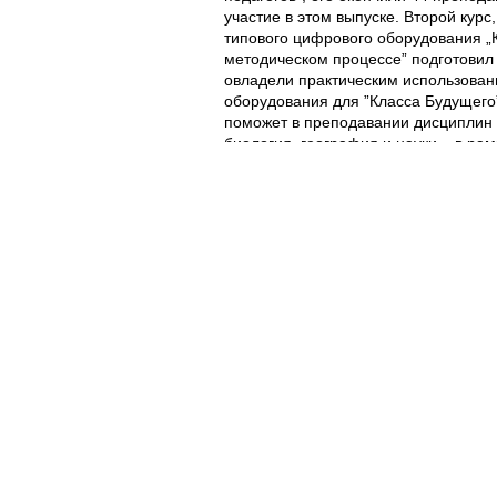
участие в этом выпуске. Второй кур
типового цифрового оборудования „К
методическом процессе” подготовил 
овладели практическим использова
оборудования для ”Класса Будущего
поможет в преподавании дисциплин
биология, география и науки – в р
уроков. В целом бесплатные курсы с
дидактических кадра из всех регион
Елена Фрунзэ, преподаватель 
Лицея ”Михаил Стратулат”, с. Б
”После обучения я поняла, что
вперед в использовании этих 
позволяют нам готовить дете
профессий
”.
Еуджения Бордеяну, заместител
Лицея "Олимп", с. Костешть, р-
признательны команде
Информ
Образовательного Центра
и Ф
потому что все мы верим в ид
приходят через детей, и такж
сможем принести что-то ново