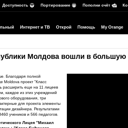
Доступность
Портирование
Пополни счёт
Ко
льный
Интернет и ТВ
Открой
Помощь
My Orange
публики Молдова вошли в большую
ше. Благодаря полной
 Moldova проект ”Класс
сь расширить еще на 11 лицеев
ом, каждое из этих учреждений
вого оборудования, три
актерные для проекта элементы
ьтации дизайнера. Результатами
8460 учеников и 566 педагогов.
етического Лицея ”Михаил