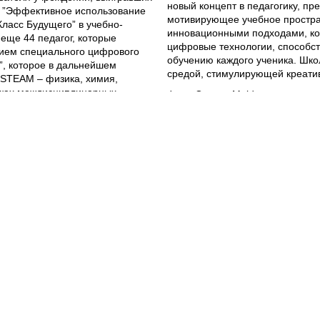
новый концепт в педагогику, пр
с, ”Эффективное использование
мотивирующее учебное простр
ласс Будущего” в учебно-
инновационными подходами, ко
еще 44 педагог, которые
цифровые технологии, способ
нием специального цифрового
обучению каждого ученика. Шко
”, которое в дальнейшем
средой, стимулирующей креатив
 STEAM – физика, химия,
амках междисциплинарных
Фонд Orange Moldova – это оди
могли пройти более 3850
Будущего” в Республике Молдов
ов Республики Молдова.
по инициативе Правительства Р
стратегических партнеров по ра
информатики Теоретического
конкурентоспособности Молдов
ошкана, р-н Криулень
:
Правительством Швеции и Вели
 мы продвинулись на шаг
Moldova.
гаджетов, которые
й для их будущих
После запуска, концепт ”Класс 
лицеях из 22 регионов страны. 
образовательным площадкам, т
ь директора Теоретического
преподавания получили более 3
н Яловень:
”Мы
Сегодня, помимо этих 42 образ
ационно-
страны, гордостью проекта ст
онду
Orange Moldova,
Инноваций в Образовании ”Клас
ею, что перемены
Педагогическом Университете “И
е мы верим, что вместе
обеспечение начальной и даль
е в школы Республики
учителей из Молдовы в примен