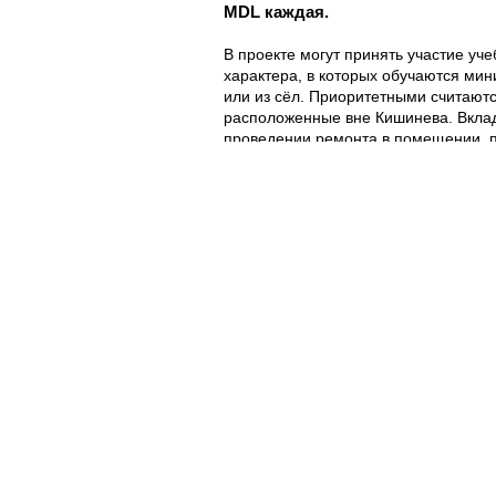
MDL каждая.
В проекте могут принять участие уч
характера, в которых обучаются мин
или из сёл. Приоритетными считают
расположенные вне Кишинева. Вклад
проведении ремонта в помещении, 
класса будущего площадью минимум 
выбранного учебного заведения смо
инструктаж в сфере цифровых образо
же развития и применения интегрир
Учебные заведения смогут выбрать и
цифрового оборудования, используе
среди которых интерактивные SMAR
робототехники, 3D принтеры, дроны
датчики, микросхемы, очки VR, пано
системы для умного дома и т.д. С 
феномены и концепции физики, хими
информатики, истории, а так же разв
коммуникационные навыки и работу 
Крайний срок подачи заявки на уч
подробности о критериях отбора и п