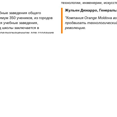
технологии, инженерии, искусс
Жульен Дюкарро, Генераль
ебные заведения общего
имум 350 учеников, из городов
"Компания Orange Moldova в
ся учебные заведения,
продвигать технологически
 школы заключается в
революцию.
предназначенном для создания
Класс Будущего это первый
50 кв.м. Дидактические кадры
целью фундаментально мод
гут бесплатно пройти
образования посредством ц
вательных технологий, а так
интегрированных в процесс 
ованных программ.
же новых пространств для 
з более 30 видов технологий и
образовательного процесса.
мых в проекте Класс Будущего
в Молдове, а в 2019 году ещ
T экраны, наборы для
стране могут присоединить
, цифровые лаборатории,
Посредством данного проек
рамные камеры, устройства и
цифровые барьеры в образо
их помощью можно объяснять
равные возможности роста и
и, биологии, математики,
Несомненно, Класс Будущего
ивать креативность, логику и
образование нового поколен
в команде.
профессионального, с прог
астие 21 июля 2019
, а
пользуются всё большим сп
роцессе подачи заявки можно
обеспечат продолжительный