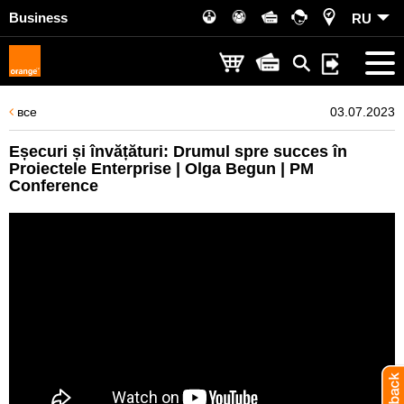
Business
RU
все
03.07.2023
Eșecuri și învățături: Drumul spre succes în
Proiectele Enterprise | Olga Begun | PM
Conference