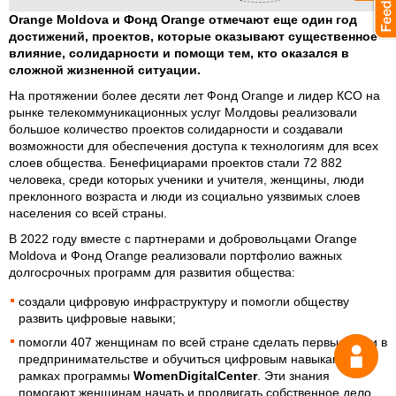
Orange Moldova и Фонд Orange отмечают еще один год
достижений, проектов, которые оказывают существенное
влияние, солидарности и помощи тем, кто оказался в
сложной жизненной ситуации.
На протяжении более десяти лет Фонд Orange и лидер КСО на
рынке телекоммуникационных услуг Молдовы реализовали
большое количество проектов солидарности и создавали
возможности для обеспечения доступа к технологиям для всех
слоев общества. Бенефициарами проектов стали 72 882
человека, среди которых ученики и учителя, женщины, люди
преклонного возраста и люди из социально уязвимых слоев
населения со всей страны.
В 2022 году вместе с партнерами и добровольцами Orange
Moldova и Фонд Orange реализовали портфолио важных
долгосрочных программ для развития общества:
создали цифровую инфраструктуру и помогли обществу
развить цифровые навыки;
помогли 407 женщинам по всей стране сделать первые шаги в
Спрос
предпринимательстве и обучиться цифровым навыкам в
рамках программы
WomenDigitalCenter
. Эти знания
помогают женщинам начать и продвигать собственное дело