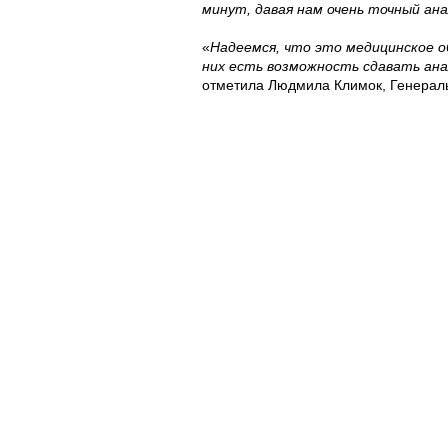
минут, давая нам очень точный ана
«
Надеемся, что это медицинское о
них есть возможность сдавать ана
отметила Людмила Климок, Генерал
«
При помощи этого проекта мы нам
сельской местности страны к каче
компании
», подытожила она.
«
Мы очень рады поддержке со сто
большой Семьи Orange. Они именно
Векь
.