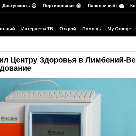
Доступность
Портирование
Пополни счёт
Ко
льный
Интернет и ТВ
Открой
Помощь
My Orange
ил Центру Здоровья в Лимбений-В
удование