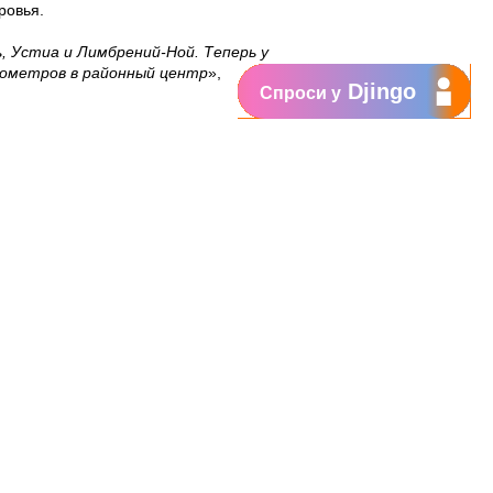
ровья
.
, Устиа и Лимбрений-Ной. Теперь у
илометров в районный центр
»,
Djingo
Спроси у
иченными возможностями из
е социально-ответственной
й, которые являются частью
Валерий, примар села Лимбрений-