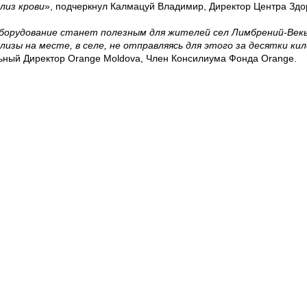
лиз крови
»,
подчеркнул Калмацуй Владимир, Директор Центра Здо
борудование станет полезным для жителей сел Лимбрений-Векь
лизы на месте, в селе, не отправляясь для этого за десятки к
ьный Директор Orange Moldova, Член Консилиума Фонда Orange
.
ерены внести свой вклад в облегчение доступа людей с огран
ственным медицинским услугам, укрепляя нашу роль в качеств
роны Фонда Orange и признательны этим людям с большой душо
 те, кто думают и о рядовых гражданах
»,
подчеркнул Бандалак 