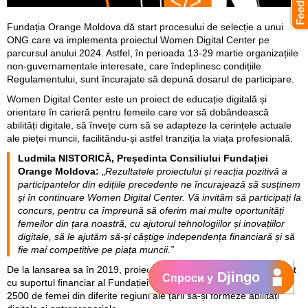
Fundația Orange Moldova dă start procesului de selecție a unui
ONG care va implementa proiectul Women Digital Center pe
parcursul anului 2024. Astfel, în perioada 13-29 martie organizațiile
non-guvernamentale interesate, care îndeplinesc condițiile
Regulamentului, sunt încurajate să depună dosarul de participare.
Women Digital Center este un proiect de educație digitală și
orientare în carieră pentru femeile care vor să dobândească
abilități digitale, să învețe cum să se adapteze la cerințele actuale
ale pieței muncii, facilitându-și astfel tranziția la viața profesională.
Ludmila NISTORICĂ, Președinta Consiliului Fundației
Orange Moldova:
„
Rezultatele proiectului și reacția pozitivă a
participantelor din edițiile precedente ne încurajează să susținem
și în continuare Women Digital Center. Vă invităm să participați la
concurs, pentru ca împreună să oferim mai multe oportunități
femeilor din țara noastră, cu ajutorul tehnologiilor și inovațiilor
digitale, să le ajutăm să-și câștige independența financiară și să
fie mai competitive pe piața muncii.”
De la lansarea sa în 2019, proiectul Women Digital Center, realizat
Djingo
Спроси у
cu suportul financiar al Fundației Orange Moldova, a ajutat peste
2500 de femei din diferite regiuni ale țării să-și formeze abilități