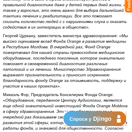
правильной диагностике даже у детей первых дней жизни, а
также у взрослых, это очень важно для выбора дальнейшей
тактики лечения и реабилитации. Все это помогает
снизить количество людей с с нарушениями слуха и оказать
содействие в их интеграции в общество
».
Георгий Цуркану, заместитель министра здравоохранения:
«
Мы
высоко оцениваем вклад Фонда Orange в развитие медицины
в Республике Молдова. В очередной раз, Фонд Orange
пожертвовал для нашей страны превосходное медицинское
оборудование, последнего поколения, которое значительно
помогает в своевременной диагностике различных
патологий и их лечении. Министерство Здравоохранения
выражает признательность и приносит искреннюю
благодарность фонду Orange за отзывчивость, поддержку и
участие в наших проектах
».
Микаэль Фор, Председатель Консилиума Фонда Orange
:
«
Оборудование, переданное Центру Аудиологии, является
еще одной значительной инвестицией Фонда Orange Moldova
в сферу здравоохранения. Этим приобретением мы в
очередной раз доказываем свою приверженность поддержке
Djingo
Спроси у
развития этой сферы, которая является приоритетной для
работы фонда, и значимой для общественности. Согласно