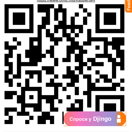
https://www.omd.md/Kaspersky
Djingo
Спроси у