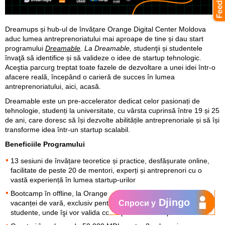
Dreamups și hub-ul de învățare Orange Digital Center Moldova
aduc lumea antreprenoriatului mai aproape de tine și dau start
programului
Dreamable
. La Dreamable, s
tudenţii și studentele
învaţă să identifice și să valideze o idee de startup tehnologic.
Aceştia parcurg treptat toate fazele de dezvoltare a unei idei într-o
afacere reală, începând o carieră de succes în lumea
antreprenoriatului, aici, acasă.
Dreamable este un pre-accelerator dedicat celor pasionați de
tehnologie, studenți la universitate, cu vârsta cuprinsă între 19 și 25
de ani, care doresc să își dezvolte abilitățile antreprenoriale și să își
transforme idea într-un startup scalabil.
Beneficiile Programului
13 sesiuni de învățare teoretice și practice, desfășurate online,
facilitate de peste 20 de mentori, experți și antreprenori cu o
vastă experiență în lumea startup-urilor
Bootcamp în offline, la Orange Digital Center hub, pe perioada
Djingo
vacanței de vară, exclusiv pentru 50 cei mai pasionați studenți și
Спроси у
studente, unde îşi vor valida conceptele de startup