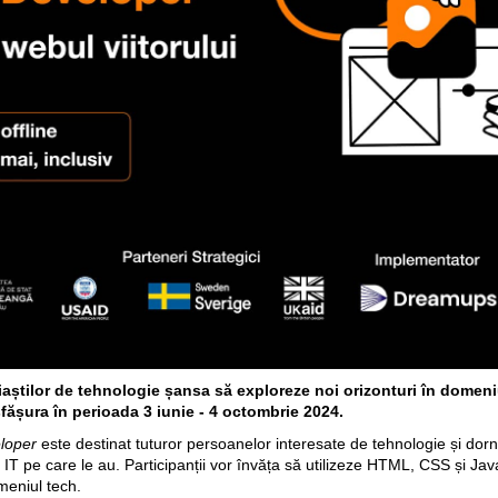
aștilor de tehnologie șansa să exploreze noi orizonturi în domeniul
fășura în perioada 3 iunie - 4 octombrie 2024.
loper
este destinat tuturor persoanelor interesate de tehnologie și dor
e IT pe care le au. Participanții vor învăța să utilizeze HTML, CSS și Ja
meniul tech.