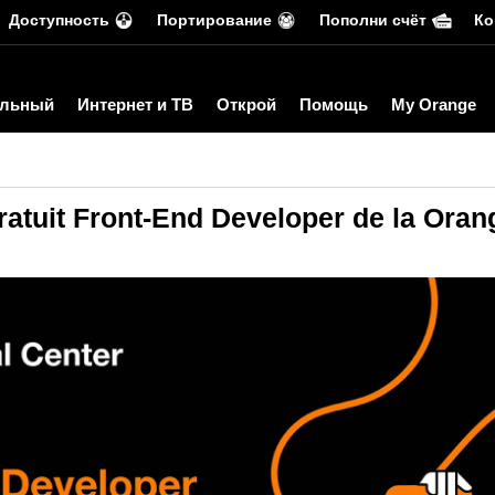
Доступность
Портирование
Пополни счёт
Ко
льный
Интернет и ТВ
Открой
Помощь
My Orange
gratuit Front-End Developer de la Oran