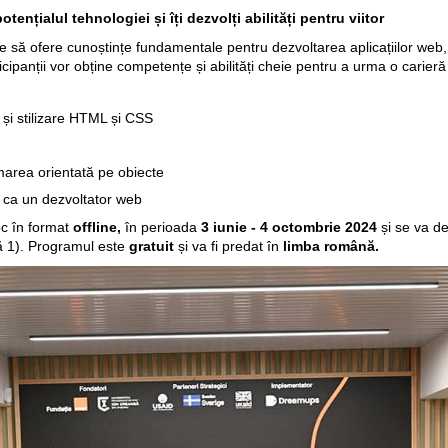
ențialul tehnologiei și îți dezvolți abilități pentru viitor
 să ofere cunoștințe fundamentale pentru dezvoltarea aplicațiilor web, 
cipanții vor obține competențe și abilități cheie pentru a urma o carier
și stilizare HTML și CSS
marea orientată pe obiecte
i ca un dezvoltator web
c în format
offline,
în perioada
3 iunie - 4 octombrie 2024
și se va de
ă 1). Programul este
gratuit
și va fi predat în
limba română.