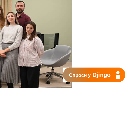
Djingo
Спроси у