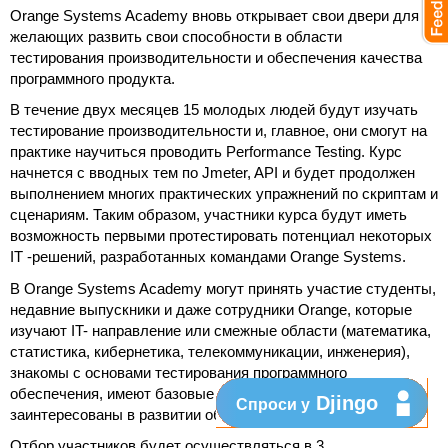
Orange Systems Academy вновь открывает свои двери для
желающих развить свои способности в области
тестирования производительности и обеспечения качества
программного продукта.
В течение двух месяцев 15 молодых людей будут изучать
тестирование производительности и, главное, они смогут на
практике научиться проводить Performance Testing. Курс
начнется с вводных тем по Jmeter, API и будет продолжен
выполнением многих практических упражнений по скриптам и
сценариям. Таким образом, участники курса будут иметь
возможность первыми протестировать потенциал некоторых
IT -решений, разработанных командами Orange Systems.
В Orange Systems Academy могут принять участие студенты,
недавние выпускники и даже сотрудники Orange, которые
изучают IT- направление или смежные области (математика,
статистика, кибернетика, телекоммуникации, инженерия),
знакомы с основами тестирования программного
обеспечения, имеют базовые знания английского языка и
Djingo
Спроси у
заинтересованы в развитии области IT.
Отбор участников будет осуществляться в 3