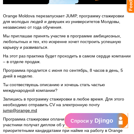
Orange Moldova перезапускает JUMP, программу стажировки
для молодых людей и девушек из университетов Молдовы,
независимо от года обучения.
Мы приглашае принять участие в программе амбициозных,
любопытных и тех, кто искренне хочет построить успешную
карьеру и развиваться.
На этот раз практика будет проходить в самом сердце компании
– в отделе продаж.
Программа продлится с июня по сентябрь, 8 часов в день, 5
дней в неделю.
Ты соотвествуешь описанию и хочешь стать частью
международной компании?
Запишись в программу стажировки в любое время. Для этого
необходимо отправить CV на электронную почту
jump@orange.md
Программа стажировки оплачивается. По окончанию практики
Djingo
Спроси у
участники получат диплом об участии и будут считаться
приоритетными кандидатами при найме на работу в Orange