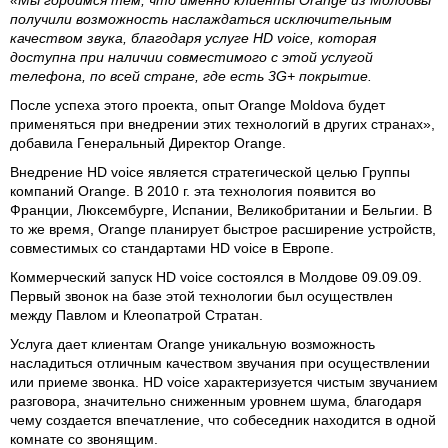
«Мы гордимся тем, что именно клиенты Orange из Молдовы
получили возможность наслаждаться исключительным
качеством звука, благодаря услуге HD voice, которая
доступна при наличии совместимого с этой услугой
телефона, по всей стране, где есть 3G+ покрытие.
После успеха этого проекта, опыт Orange Moldova будет
применяться при внедрении этих технологий в других странах»,
добавила Генеральный Директор Orange.
Внедрение HD voice является стратегической целью Группы
компаний Orange. В 2010 г. эта технология появится во
Франции, Люксембурге, Испании, Великобритании и Бельгии. В
то же время, Orange планирует быстрое расширение устройств,
совместимых со стандартами HD voice в Европе.
Коммерческий запуск HD voice состоялся в Молдове 09.09.09.
Первый звонок на базе этой технологии был осуществлен
между Павлом и Клеопатрой Стратан.
Услуга дает клиентам Orange уникальную возможность
насладиться отличным качеством звучания при осуществлении
или приеме звонка. HD voice характеризуется чистым звучанием
разговора, значительно сниженным уровнем шума, благодаря
чему создается впечатление, что собеседник находится в одной
комнате со звонящим.