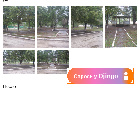
Djingo
Спроси у
После: