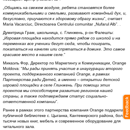
„
Общаясь на свежем воздухе, ребята становятся более
коммуникабельными и смелыми, развивают командный дух, и,
безусловно, приучаются к здоровому образу жизни
”, считает
Maria Vacarciuc, Directoarea Centrului comunitar „Nufarul Alb”. .
Думитрица Грам, школьница, с. Глинжень, р-он Фалешты
:
„
Игровая площадка находится прямо рядом со школой и на
переменках все ученики бегут сюда, чтобы поиграть,
покататься на качелях или спрятаться в домике. Это самое
красивое место в нашем селе.
”
Микаэль Фор, Директор по Маркетингу и Коммуникации, Orange
Moldova
: “
Мы рады принять участие в инаугурации второго
проекта, поддержанного компанией Orange, в рамках
Партнерства ради Детей, а именно – открытии детской
игровой площадки в селе Глинжень. При помощи этих
проектов мы способствуем развитию регионов нашей
страны, а также подтверждаем статус социально-
ответственной компании
”.
Ранее в рамках этого партнерства компания Orange подарила
публичной библиотеке с. Цыганка, Кантемирского района, более
тысячи новых книг, мебель и современное оборудование для
читального зала.