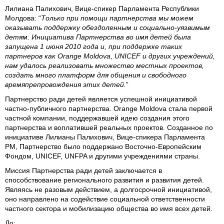
Лилиана Палихович, Вице-спикер Парламента Республики
Молдова
: “
Только при помощи партнерства мы можем
оказывать поддержку обездоленным и социально-уязвимым
детям. Инициатива Партнерства во имя детей была
запущена 1 июня 2010 года и, при поддержке таких
партнеров как Orange Moldova, UNICEF и других учреждений,
нам удалось реализовать множество местных проектов,
создать много платформ для общения и свободного
времяпрепровождения этих детей.
”
Партнерство ради детей является успешной инициативой
частно-публичного партнерства. Orange Moldova стала первой
частной компании, поддержавшей идею создания этого
партнерства и воплатившей реальных проектов. Созданное по
инициативе Лилианы Палихович, Вице-спикера Парламента
РМ, Партнерство было поддержано Восточно-Европейским
Фондом, UNICEF, UNFPA и другими учреждениями страны.
Миссия Партнерства ради детей заключается в
способствование регионального развития и развития детей.
Являясь не разовым действием, а долгосрочной инициативой,
оно направлено на содействие социальной ответственности
частного сектора и мобилизацию общества во имя всех детей.
До: