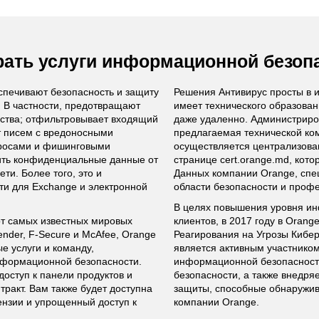
ать услуги информационной безопа
спечивают безопасность и защиту
Решения Антивирус просты в и
 В частности, предотвращают
имеет технического образован
ойства; отфильтровывает входящий
даже удаленно. Администриро
т писем с вредоносными
предлагаемая технической ко
росами и фишинговыми
осуществляется централизован
тить конфиденциальные данные от
странице cert.orange.md, кот
ти. Более того, это и
Данных компании Orange, сп
ти для Exchange и электронной
области безопасности и профе
В целях повышения уровня и
от самых известных мировых
клиентов, в 2017 году в Oran
ender, F-Secure и McAfee, Orange
Реагирования на Угрозы Кибе
е услуги и команду,
является активным участнико
нформационной безопасности.
информационной безопасности
доступ к панели продуктов и
безопасности, а также внедр
тракт. Вам также будет доступна
защиты, способные обнаружива
ензии и упрощенный доступ к
компании Orange.