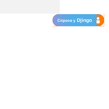
Djingo
Спроси у
ть число сотрудников,
нию услуг защиты применяется и по
ете протестировать выбранное Вами
и от количества ежемесячно
емесячно, исходя из потребностей
м Вам выбрать наиболее подходящее
 звоните на 700 или 022 977 700 с 8:00