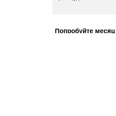
Попробуйте месяц
В зависимости от потребностей Ва
соответственно, и количество уст
отношению к их оплате. Вы можете
решение Антивирус
, бесплатно, 
Orange Moldova является первым п
используемых лицензий. Вы можете
Вашего бизнеса.
Защитите свой бизнес, позвонив 
для Вашей компании решение Анти
Для получения более подробной 
до 22:00 или напишите нам на
cor