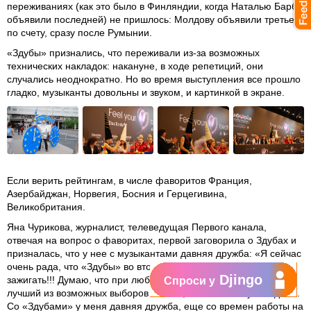
переживаниях (как это было в Финляндии, когда Наталью Барбу
объявили последней) не пришлось: Молдову объявили третьей
по счету, сразу после Румынии.
«Здубы» признались, что переживали из-за возможных
технических накладок: накануне, в ходе репетиций, они
случались неоднократно. Но во время выступления все прошло
гладко, музыканты довольны и звуком, и картинкой в экране.
Если верить рейтингам, в числе фаворитов Франция,
Азербайджан, Норвегия, Босния и Герцегивина,
Великобритания.
Яна Чурикова, журналист, телеведущая Первого канала,
отвечая на вопрос о фаворитах, первой заговорила о Здубах и
призналась, что у нее с музыкантами давняя дружба: «Я сейчас
очень рада, что «Здубы» во второй раз на Евровидении будут
Djingo
зажигать!!! Думаю, что при любом результате это был самый
Спроси у
лучший из возможных выборов из того, что имелось у Молдовы.
Со «Здубами» у меня давняя дружба, еще со времен работы на