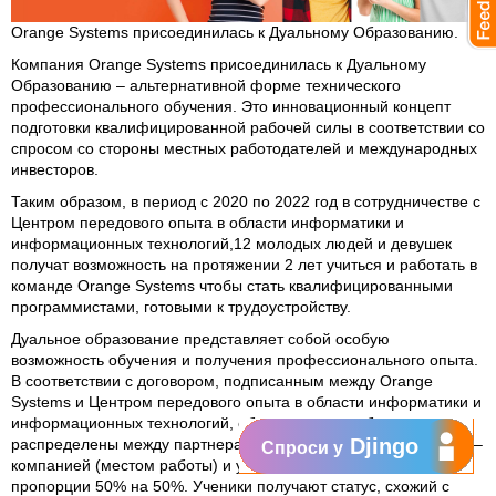
Orange Systems присоединилась к Дуальному Образованию.
Компания Orange Systems присоединилась к Дуальному
Образованию – альтернативной форме технического
профессионального обучения. Это инновационный концепт
подготовки квалифицированной рабочей силы в соответствии со
спросом со стороны местных работодателей и международных
инвесторов.
Таким образом, в период с 2020 по 2022 год в сотрудничестве с
Центром передового опыта в области информатики и
информационных технологий,12 молодых людей и девушек
получат возможность на протяжении 2 лет учиться и работать в
команде Orange Systems чтобы стать квалифицированными
программистами, готовыми к трудоустройству.
Дуальное образование представляет собой особую
возможность обучения и получения профессионального опыта.
В соответствии с договором, подписанным между Orange
Systems и Центром передового опыта в области информатики и
информационных технологий, обязанности по обучению
Djingo
распределены между партнерами по дуальному образованию –
Спроси у
компанией (местом работы) и учебным заведением в
пропорции 50% на 50%. Ученики получают статус, схожий с