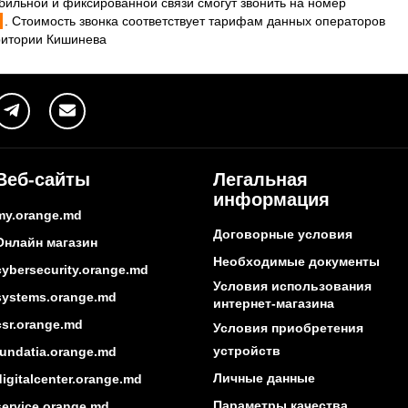
бильной и фиксированной связи смогут звонить на номер
. Стоимость звонка соответствует тарифам данных операторов
рритории Кишинева
Веб-сайты
Легальная
информация
my.orange.md
Договорные условия
Онлайн магазин
Необходимые документы
cybersecurity.orange.md
Условия использования
systems.orange.md
интернет-магазина
csr.orange.md
Условия приобретения
устройств
fundatia.orange.md
Личные данные
digitalcenter.orange.md
Параметры качества
service.orange.md