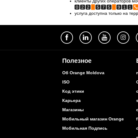
клиенты других операторов мо
0
2
2
5
7
5
9
1
1
услуга доступна только на те
Полезное
Об Orange Moldova
ISO
Код этики
Карьера
Магазины
Мобильный магазин Orange
Мобильная Подпись