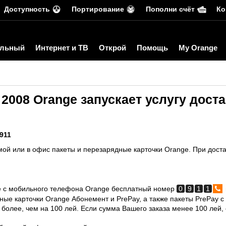
Доступность
Портирование
Пополни счёт
Ко
льный
Интернет и ТВ
Открой
Помощь
My Orange
 2008 Orange запускает услугу дост
911
ой или в офис пакеты и перезарядные карточки Orange. При доста
те с мобильного телефона Orange бесплатный номер
0
9
1
1
ные карточки Orange Абонемент и PrePay, а также пакеты PrePay 
 более, чем на 100 лей. Если сумма Вашего заказа менее 100 лей, 