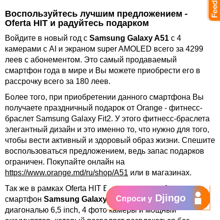
Воспользуйтесь лучшим предложением -
Оferta HIT и радуйтесь подарком
Войдите в новый год с
Samsung Galaxy A51
с 4
камерами с AI и экраном super AMOLED всего за 4299
леев с абонементом. Это самый продаваемый
смартфон года в мире и Вы можете приобрести его в
рассрочку всего за 180 леев.
Более того, при приобретении данного смартфона Вы
получаете праздничный подарок от Orange - фитнесс-
браслет Samsung Galaxy Fit2. У этого фитнесс-браслета
элегантный дизайн и это именно то, что нужно для того,
чтобы вести активный и здоровый образ жизни. Спешите
воспользоваться предложением, ведь запас подарков
ограничен. Покупайте онлайн на
https://www.orange.md/ru/shop/A51
или в магазинах.
Так же в рамках Оferta HIT Вы можете приобрести
Djingo
Спроси у
смартфон
Samsung Galaxy A21s
. Большой экран с
диагональю 6,5 inch, 4 фото камеры и мощный