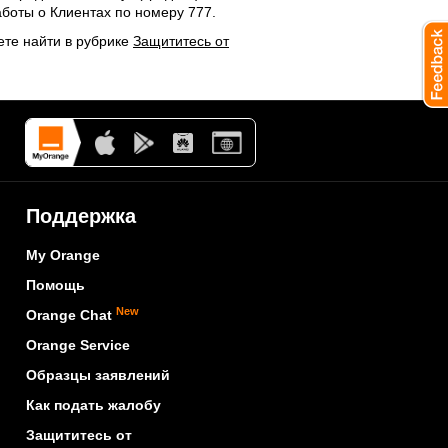
аботы о Клиентах по номеру 777.
ете найти в рубрике
Защититесь от
Поддержка
My Orange
Помощь
New
Orange Chat
Orange Service
Образцы заявлений
Как подать жалобу
Защититесь от