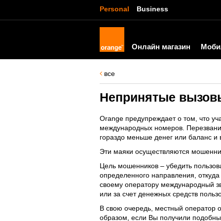
Personal
Business
Онлайн магазин
Моби
все
Непринятые вызов
Orange предупреждает о том, что уч
международных номеров. Перезванива
гораздо меньше денег или баланс и 
Эти маяки осуществляются мошенник
Цель мошенников – убедить пользова
определенного направления, откуда 
своему оператору международный зво
или за счет денежных средств польз
В свою очередь, местный оператор 
образом, если Вы получили подобный