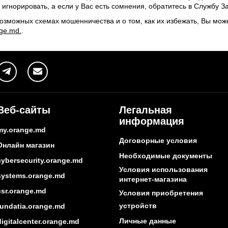
 игнорировать, а если у Вас есть сомнения, обратитесь в Службу З
озможных схемах мошенничества и о том, как их избежать, Вы мож
ge.md.
.
Веб-сайты
Легальная
информация
my.orange.md
Договорные условия
Онлайн магазин
Необходимые документы
cybersecurity.orange.md
Условия использования
systems.orange.md
интернет-магазина
csr.orange.md
Условия приобретения
устройств
fundatia.orange.md
Личные данные
digitalcenter.orange.md