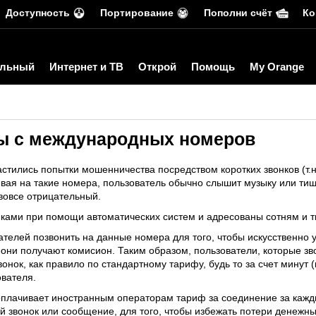
Доступность
Портирование
Пополни счёт
Ко
льный
Интернет и ТВ
Открой
Помощь
My Orange
ы с международных номеров
астились попытки мошенничества посредством коротких звонков (т.н
я на такие номера, пользователь обычно слышит музыку или тишин
вовсе отрицательный.
ами при помощи автоматических систем и адресованы сотням и т
телей позвонить на данные номера для того, чтобы искусственно 
они получают комисион. Таким образом, пользователи, которые зв
нок, как правило по стандартному тарифу, будь то за счет минут (
ователя.
оплачивает иностранным операторам тариф за соединение за кажд
 звонок или сообщение, для того, чтобы избежать потери денежных