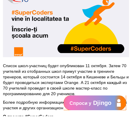
Список школ-участниц будет опубликован 11 октября. Затем 70
учителей из отобранных школ примут участие в тренинге
тренеров, который состоится 14 октября в Кишиневе и Бельцы и
будет проводиться экспертами Orange. А 21 октября каждый из
70 учителей проведет в своей школе мастер-класс по
программированию для 20 учеников.
Djingo
Более подробную информацию о правилах проекта, критериях
Спроси у
участия и других организационных деталях можно найти
здесь
.
О проекте #SuperCoders
#SuperCoders это международный проект, задуманный и
реализуемый Orange Group, начиная с 2014 года, и