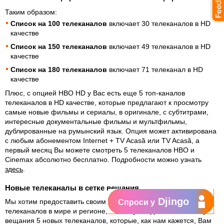
Таким образом:
Список на 100 телеканалов
включает 30 телеканалов в HD
качестве
Список на 150 телеканалов
включает 49 телеканалов в HD
качестве
Список на 180 телеканалов
включает 71 телеканал в HD
качестве
Плюс, с опцией HBO HD у Вас есть еще 5 топ-каналов
телеканалов в HD качестве, которые предлагают к просмотру
самые новые фильмы и сериалы, в оригинале, с субтитрами,
интересные документальные фильмы и мультфильмы,
дублированные на румынский язык. Опция может активирована
с любым абонементом Internet + TV Acasă или TV Acasă, а
первый месяц Вы можете смотреть 5 телеканалов HBO и
Cinemax абсолютно бесплатно. Подробности можно узнать
здесь
.
Новые телеканалы в сетке вещания
Djingo
Мы хотим предоставить своим клиентам лучшую подборку
Спроси у
телеканалов в мире и регионе, поэтому мы добавили в сетку
вещания 5 новых телеканалов, которые, как нам кажется, Вам