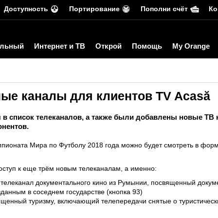
Доступность
Портирование
Пополни счёт
Ко
льный
Интернет и ТВ
Открой
Помощь
My Orange
ые каналы для клиентов TV Acasă
в список телеканалов, а также были добавлены новые ТВ к
онентов.
мпионата Мира по Футболу 2018 года можно будет смотреть в форм
оступ к еще трём новым телеканалам, а именно:
 телеканал документального кино из Румынии, посвященный доку
данным в соседнем государстве (кнопка 93)
ященный туризму, включающий телепередачи снятые о туристическ