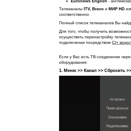
Euronews English
- английска
Телеканалы
ITV, Bravo
и
МИР HD
изм
соответственно.
Полный список телеканалов Вы най
Для того, чтобы получить возможнос
осуществить перенастройку телекан
подключении посредством
CI+ моду
Если у Вас есть ТВ-соединение чер
оборудования:
1. Меню >> Канал >> Сбросить >