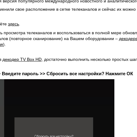
я версия популярного международного новостного и аналитического
енили свое расположение в сетке телеканалов и сейчас их можно н
дёте
здесь
.
ть просмотра телеканалов и воспользоваться в полной мере обнов
алов (повторное сканирование) на Вашем оборудовании –
декодер
ля
).
ез
декодер TV Box HD
, достаточно выполнить несколько простых ша
> Введите пароль >> Сбросить все настройки? Нажмите ОК