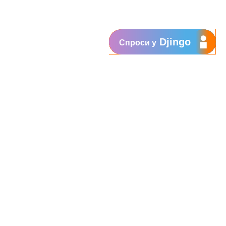
Djingo
Спроси у
 свой пароль, введите 4