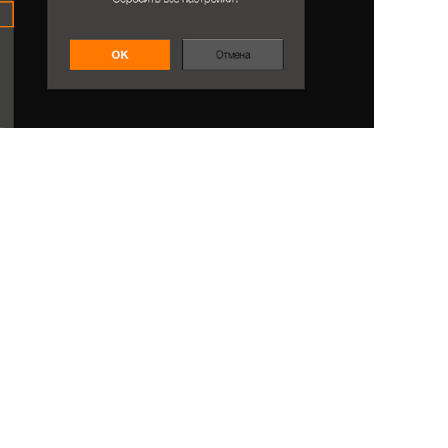
роль (ПИН). Пароль по умолчанию - 1234. Если Вы ранее изменили
 Поиск канала / Следующий шаг >> Нажмите OK