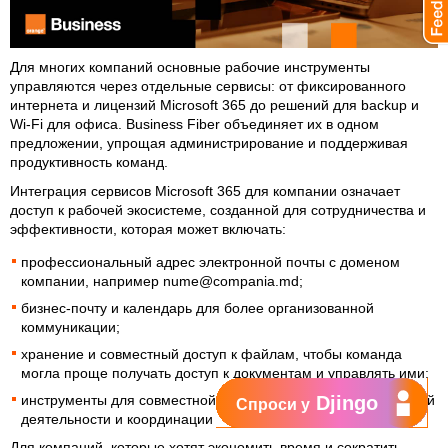
Для многих компаний основные рабочие инструменты
управляются через отдельные сервисы: от фиксированного
интернета и лицензий Microsoft 365 до решений для backup и
Wi-Fi для офиса. Business Fiber объединяет их в одном
предложении, упрощая администрирование и поддерживая
продуктивность команд.
Интеграция сервисов Microsoft 365 для компании означает
доступ к рабочей экосистеме, созданной для сотрудничества и
эффективности, которая может включать:
профессиональный адрес электронной почты с доменом
компании, например nume@compania.md;
бизнес-почту и календарь для более организованной
коммуникации;
хранение и совместный доступ к файлам, чтобы команда
могла проще получать доступ к документам и управлять ими;
инструменты для совместной работы, полезные в ежедневной
Djingo
Спроси у
деятельности и координации между коллегами.
Для компаний, которые хотят экономить время и сократить