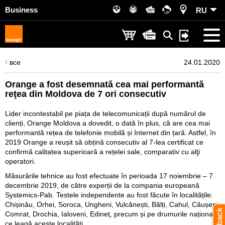
Business
RU
все
24.01.2020
Orange a fost desemnată cea mai performantă
reţea din Moldova de 7 ori consecutiv
Lider incontestabil pe piața de telecomunicații după numărul de
clienți, Orange Moldova a dovedit, o dată în plus, că are cea mai
performantă rețea de telefonie mobilă și Internet din țară. Astfel, în
2019 Orange a reușit să obțină consecutiv al 7-lea certificat ce
confirmă calitatea superioară a rețelei sale, comparativ cu alţi
operatori.
Măsurările tehnice au fost efectuate în perioada 17 noiembrie – 7
decembrie 2019, de către experții de la compania europeană
Systemics-Pab. Testele independente au fost făcute în localitățile:
Chișinău, Orhei, Soroca, Ungheni, Vulcănești, Bălți, Cahul, Căușeni,
Comrat, Drochia, Ialoveni, Edineț, precum și pe drumurile naționale
ce leagă aceste localități.