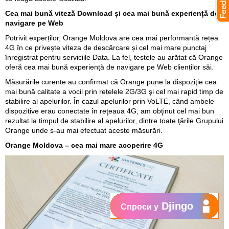
Cea mai bună viteză Download și cea mai bună experiență de
navigare pe Web
Potrivit experților, Orange Moldova are cea mai performantă rețea
4G în ce privește viteza de descărcare și cel mai mare punctaj
înregistrat pentru serviciile Data. La fel, testele au arătat că Orange
oferă cea mai bună experiență de navigare pe Web clienților săi.
Măsurările curente au confirmat că Orange pune la dispoziţie cea
mai bună calitate a vocii prin rețelele 2G/3G şi cel mai rapid timp de
stabilire al apelurilor. În cazul apelurilor prin VoLTE, când ambele
dispozitive erau conectate în reţeaua 4G, am obţinut cel mai bun
rezultat la timpul de stabilire al apelurilor, dintre toate ţările Grupului
Orange unde s-au mai efectuat aceste măsurări.
Orange Moldova – cea mai mare acoperire 4G
Djingo
Спроси у