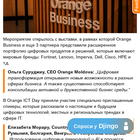
Мероприятие открылось с выставки, в рамках которой Orange
Business и еще 3 партнера представили расширенное
портфолио цифровых продуктов и решений, которые включают
мировые бренды: Fortinet, Lenovo, Imperva, Dell, Cisco, HPE и
т.д.
Ольга Суруджиу, CEO Orange Moldova:
„Цифровая
трансформация открывает новые возможности в разных
сферах бизнеса. А также существенно способствует
консолидации активной и дружественной бизнес среды.”
В Orange ICT Day приняли участие специально приглашенные
спикеры, которые рассказали о настоящем и будущем
цифровых технологий, местных и региональных трендах в
сфере IT.
Djingo
Спроси у
Елизабета Морару, Country Director Google для региона
Румыния, Болгария, Венгрия и Республика Молдова
:
„Использование цифровых технологий и AI в процессе